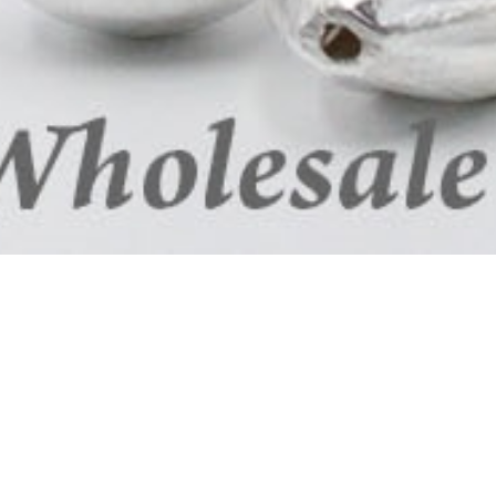
INFORMATION
Cookie-Richtlinie
Unsere Angebote richten sich
Allgemeine
nur an Unternehmer, § 14
Geschäftsbedingungen
BGB, d. H. Natürliche oder