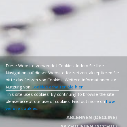
Diese Website verwendet Cookies. Indem Sie Ihre
Navigation auf dieser Website fortsetzen, akzeptieren Sie
bitte das Setzen von Cookies. Weitere Informationen zur
Nutzung von
Cookies erhalten Sie hier
.
This site uses cookies. By continuing to browse the site
please accept our use of cookies. Find out more on
how
we use cookies
.
ABLEHNEN (DECLINE)
AKZEPTIEREN (ACCEPT)